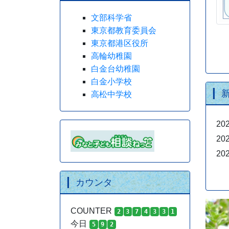
文部科学省
東京都教育委員会
東京都港区役所
高輪幼稚園
白金台幼稚園
白金小学校
高松中学校
202
202
202
カウンタ
COUNTER
2
3
7
4
3
3
1
今日
5
9
2