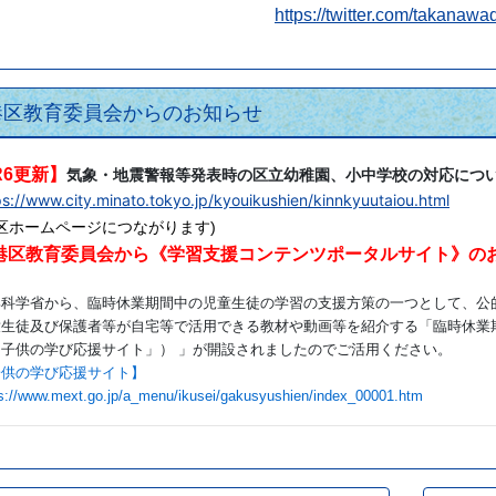
https://twitter.com/takanawa
港区教育委員会からのお知らせ
R6更新】
気象・地震警報等発表時の区立幼稚園、小中学校の対応につ
ps://www.city.minato.tokyo.jp/kyouikushien/kinnkyuutaiou.html
港区ホームページにつながります)
港区教育委員会から《学習支援コンテンツポータルサイト》の
部科学省から、臨時休業期間中の児童生徒の学習の支援方策の一つとして、公
童生徒及び保護者等が自宅等で活用できる教材や動画等を紹介する「臨時休業
「子供の学び応援サイト」） 」が開設されましたのでご活用ください。
子供の学び応援サイト】
ps://www.mext.go.jp/a_menu/ikusei/gakusyushien/index_00001.htm