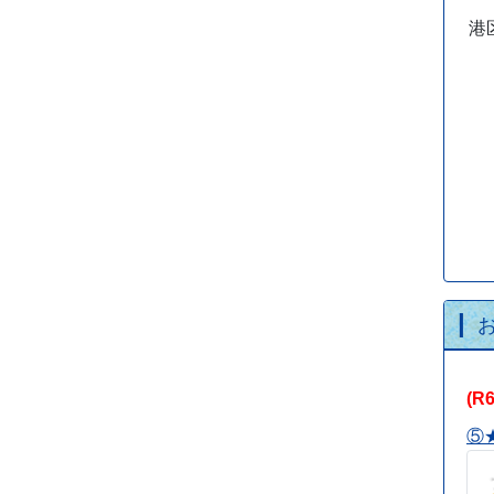
港
(R
⑤