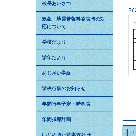
校長あいさつ
R8
気象・地震警報等発表時の対
応について
学校だより
学年だより
あじさい学級
学校行事のお知らせ
年間行事予定・時程表
年間指導計画
いじめ防止基本方針