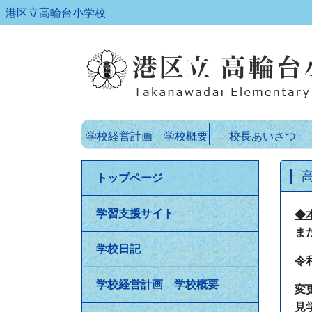
港区立高輪台小学校
学校経営計画 学校概要
校長あいさつ
トップページ
学習支援サイト
◆
ま
学校日記
令
学校経営計画 学校概要
変
見