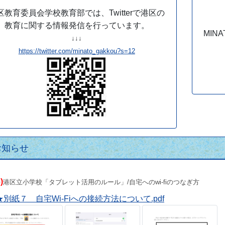
区教育委員会学校教育部では、Twitterで港区の
教育に関する情報発信を行っています。
MIN
↓↓↓
https://twitter.com/minato_gakkou?s=12
お知らせ
6
)
港区立小学校「タブレット活用のルール」/自宅へのwi-fiのつなぎ方
★別紙７ 自宅Wi-Fiへの接続方法について.pdf