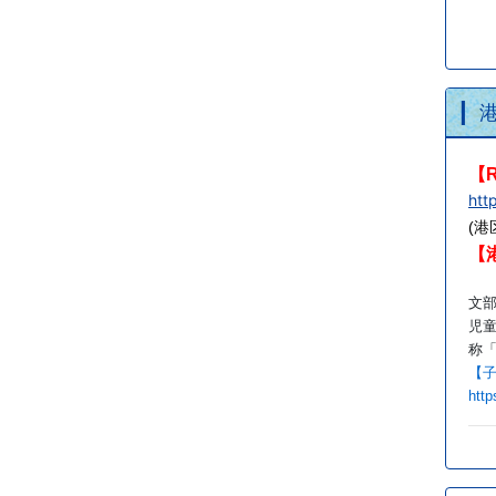
【
htt
(
【
文
児
称
【
htt