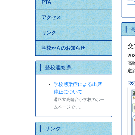
PTA
T
アクセス
リンク
交
学校からのお知らせ
20
高
登校連絡票
道
R6
学校感染症による出席
停止について
港区立高輪台小学校のホー
ムページです。
リンク