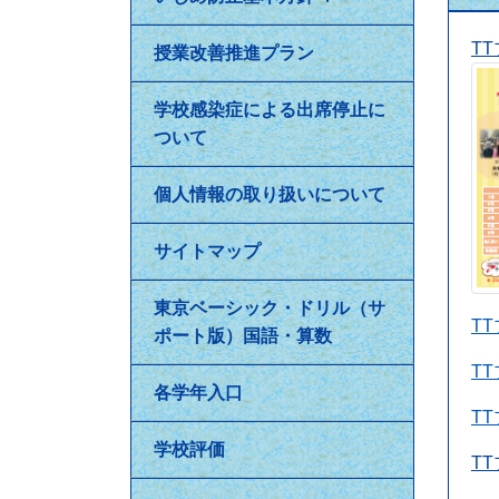
T
授業改善推進プラン
学校感染症による出席停止に
ついて
個人情報の取り扱いについて
サイトマップ
東京ベーシック・ドリル（サ
T
ポート版）国語・算数
T
各学年入口
T
学校評価
T