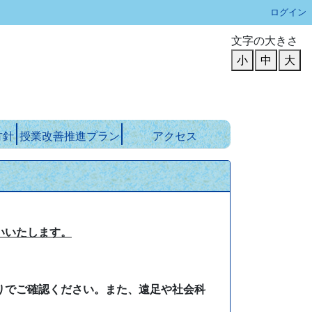
ログイン
文字の大きさ
小
中
大
方針
授業改善推進プラン
アクセス
いいたします。
りでご確認ください。また、遠足や社会科