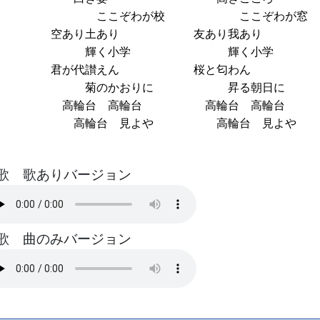
ここぞわが校
ここぞわが窓
空あり土あり
友あり我あり
輝く小学
輝く小学
君が代讃えん
桜と匂わん
菊のかおりに
昇る朝日に
高輪台 高輪台
高輪台 高輪台
高輪台 見よや
高輪台 見よや
歌 歌ありバージョン
歌 曲のみバージョン