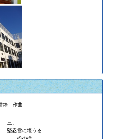
耕筰 作曲
三、
堅忍雪に堪うる
松の操