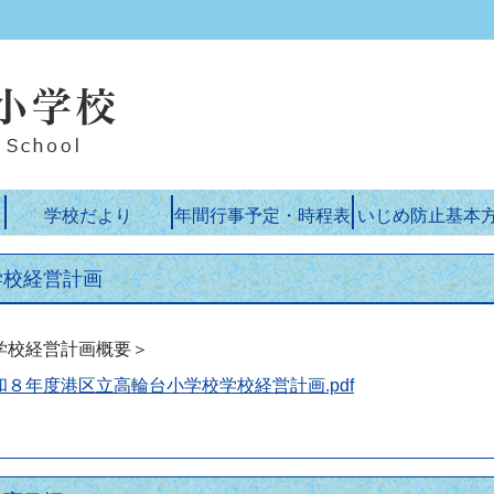
学校だより
年間行事予定・時程表
いじめ防止基本
学校経営計画
学校経営計画概要＞
和８年度港区立高輪台小学校学校経営計画.pdf