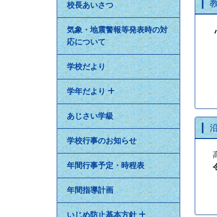
校長あいさつ
気象・地震警報等発表時の対
応について
学校だより
学年だより
あじさい学級
学校行事のお知らせ
高
年間行事予定・時程表
令
年間指導計画
いじめ防止基本方針