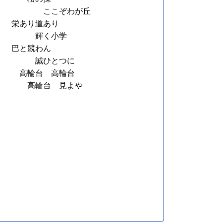
ここぞわが丘
栄あり道あり
輝く小学
巴と競わん
誠ひとつに
高輪台 高輪台
高輪台 見よや