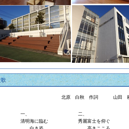
校歌
北原 白秋 作詞 山田 
一、
二、
清明海に臨む
秀麗富士を仰ぐ
白き姿
高きこころ