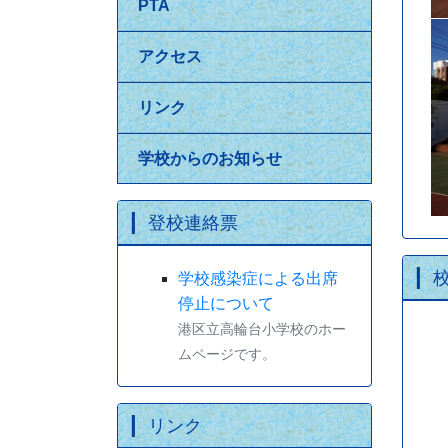
PTA
アクセス
リンク
学校からのお知らせ
登校連絡票
学校感染症による出席
停止について
港区立高輪台小学校のホー
ムページです。
リンク