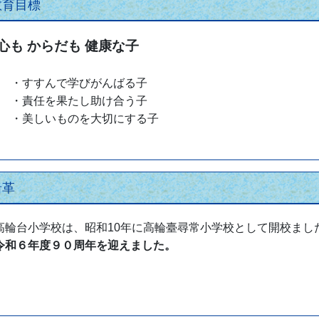
教育目標
心も からだも 健康な子
・すすんで学びがんばる子
・責任を果たし助け合う子
・美しいものを大切にする子
沿革
輪台小学校は、昭和10年に高輪臺尋常小学校として開校まし
和６年度９０周年を迎えました。