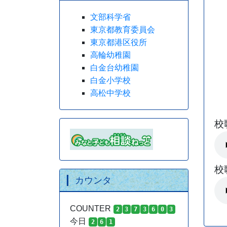
文部科学省
東京都教育委員会
東京都港区役所
高輪幼稚園
白金台幼稚園
白金小学校
高松中学校
校
校
カウンタ
COUNTER
2
3
7
3
6
0
3
今日
2
6
1