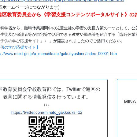
港区ホームページにつながります)
港区教育委員会から《学習支援コンテンツポータルサイト》の
部科学省から、臨時休業期間中の児童生徒の学習の支援方策の一つとして、公
童生徒及び保護者等が自宅等で活用できる教材や動画等を紹介する「臨時休業
「子供の学び応援サイト」） 」が開設されましたのでご活用ください。
子供の学び応援サイト】
ps://www.mext.go.jp/a_menu/ikusei/gakusyushien/index_00001.htm
区教育委員会学校教育部では、Twitterで港区の
教育に関する情報発信を行っています。
MIN
↓↓↓
https://twitter.com/minato_gakkou?s=12