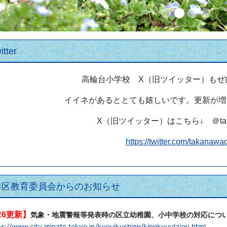
itter
高輪台小学校 X（旧ツイッター）もぜ
イイネがあるととても嬉しいです。更新が増
X（旧ツイッター）はこちら↓ ＠takan
https://twitter.com/takanawa
港区教育委員会からのお知らせ
R6更新】
気象・地震警報等発表時の区立幼稚園、小中学校の対応につ
ps://www.city.minato.tokyo.jp/kyouikushien/kinnkyuutaiou.html