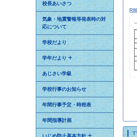
校長あいさつ
R8
気象・地震警報等発表時の対
応について
学校だより
学年だより
あじさい学級
学校行事のお知らせ
年間行事予定・時程表
年間指導計画
いじめ防止基本方針