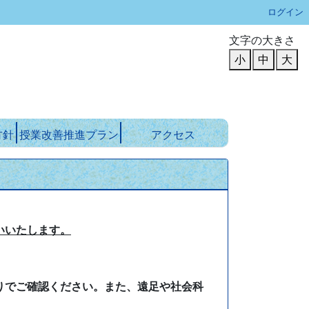
ログイン
文字の大きさ
小
中
大
方針
授業改善推進プラン
アクセス
いいたします。
りでご確認ください。また、遠足や社会科