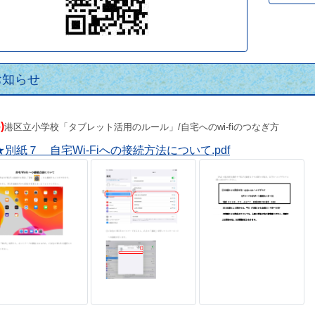
お知らせ
6
)
港区立小学校「タブレット活用のルール」/自宅へのwi-fiのつなぎ方
★別紙７ 自宅Wi-Fiへの接続方法について.pdf