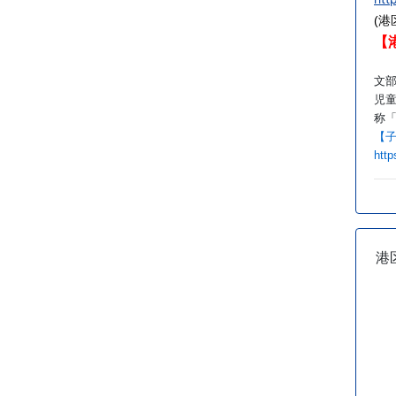
(
【
文
児
称
【
htt
港