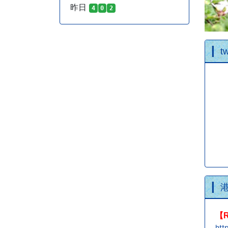
昨日
4
0
2
tw
【
htt