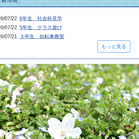
新着情報
6/07/22
6年生 社会科見学
6/07/22
5年生 クラス遊び
6/07/21
３年生 自転車教室
もっと見る
Previous