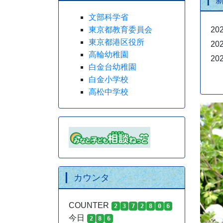
文部科学省
東京都教育委員会
202
東京都港区役所
202
高輪幼稚園
202
白金台幼稚園
白金小学校
高松中学校
カウンタ
COUNTER
2
3
7
2
8
0
6
今日
2
8
6