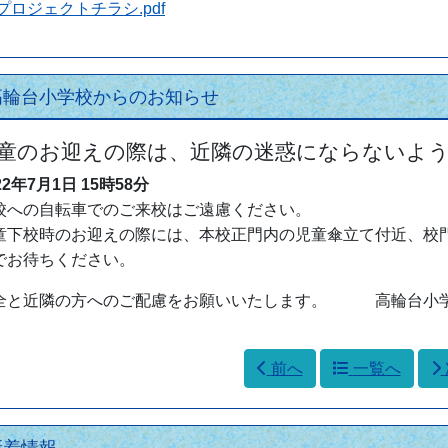
Tプロジェクトチラシ.pdf
高輪台小学校からのお知らせ
童のお迎えの際は、近隣の迷惑にならないよ
22年7月1日
15時58分
校への自転車でのご来校はご遠慮ください。
童下校時のお迎えの際には、本校正門内の児童傘立て付近、校
でお待ちください。
全と近隣の方へのご配慮をお願いいたします。 高輪台小
前へ
一覧へ