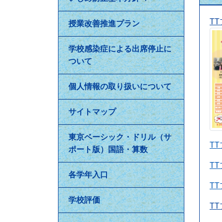
T
授業改善推進プラン
学校感染症による出席停止に
ついて
個人情報の取り扱いについて
サイトマップ
東京ベーシック・ドリル（サ
T
ポート版）国語・算数
T
各学年入口
T
学校評価
T