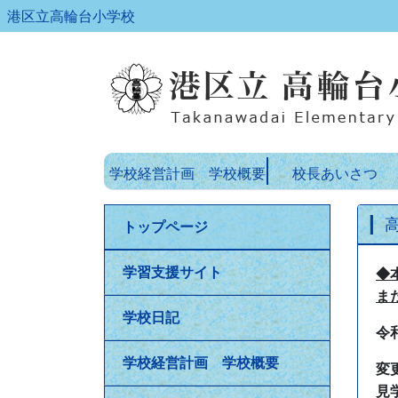
港区立高輪台小学校
学校経営計画 学校概要
校長あいさつ
トップページ
学習支援サイト
◆
ま
学校日記
令
学校経営計画 学校概要
変
見