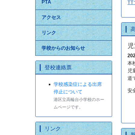
PTA
T
アクセス
リンク
児
学校からのお知らせ
20
本
登校連絡票
児
道
学校感染症による出席
安
停止について
港区立高輪台小学校のホー
ムページです。
リンク