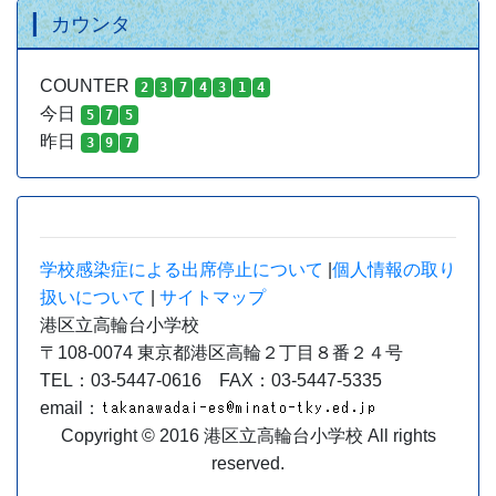
カウンタ
COUNTER
2
3
7
4
3
1
4
今日
5
7
5
昨日
3
9
7
学校感染症による出席停止について
|
個人情報の取り
扱いについて
|
サイトマップ
港区立高輪台小学校
〒108-0074 東京都港区高輪２丁目８番２４号
TEL：03-5447-0616 FAX：03-5447-5335
email：
Copyright © 2016 港区立高輪台小学校 All rights
reserved.