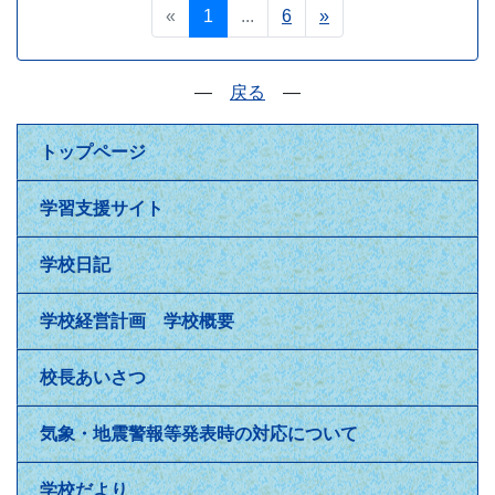
«
1
...
6
»
―
戻る
―
トップページ
学習支援サイト
学校日記
学校経営計画 学校概要
校長あいさつ
気象・地震警報等発表時の対応について
学校だより