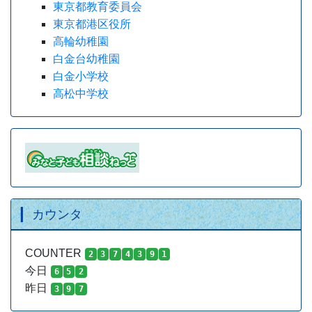
東京都教育委員会
東京都港区役所
高輪幼稚園
白金台幼稚園
白金小学校
高松中学校
カウンタ
COUNTER
2
3
7
4
3
9
1
今日
6
5
2
昨日
3
9
7