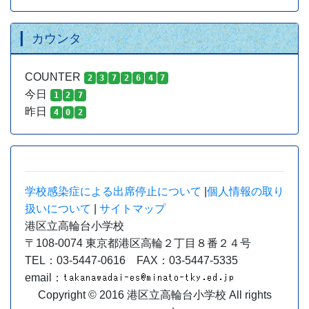
カウンタ
COUNTER
2
3
7
2
6
4
7
今日
1
2
7
昨日
4
0
2
学校感染症による出席停止について
|
個人情報の取り
扱いについて
|
サイトマップ
港区立高輪台小学校
〒108-0074 東京都港区高輪２丁目８番２４号
TEL：03-5447-0616 FAX：03-5447-5335
email：
Copyright © 2016 港区立高輪台小学校 All rights