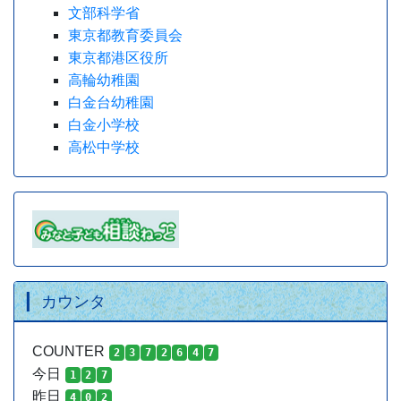
文部科学省
東京都教育委員会
東京都港区役所
高輪幼稚園
白金台幼稚園
白金小学校
高松中学校
カウンタ
COUNTER
2
3
7
2
6
4
7
今日
1
2
7
昨日
4
0
2